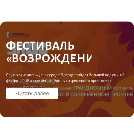
ФЕСТИВАЛЬ
«ВОЗРОЖДЕНИЕ:
ЭПОС
С 15 по 23 июля 2023 г. в городе Болгар пройдет большой недельный
В СОВРЕМЕННОМ
фестиваль «Возрождение: Эпос в современном прочтении».
ПРОЧТЕНИИ»
Читать далее