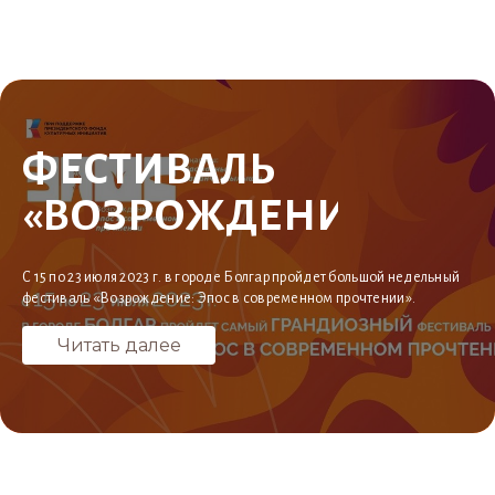
ФЕСТИВАЛЬ
«ВОЗРОЖДЕНИЕ:
ЭПОС
С 15 по 23 июля 2023 г. в городе Болгар пройдет большой недельный
В СОВРЕМЕННОМ
фестиваль «Возрождение: Эпос в современном прочтении».
ПРОЧТЕНИИ»
Читать далее