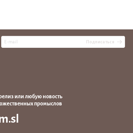
Подписаться
релиз или любую новость
дожественных промыслов
m.sl