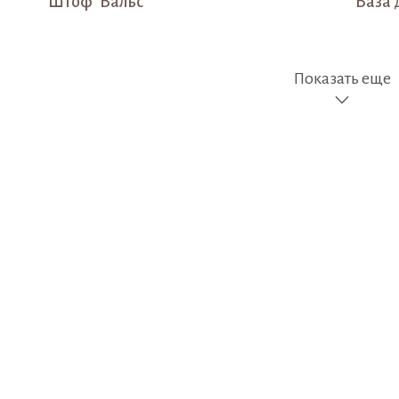
Штоф "Вальс"
Ваза 
Показать еще