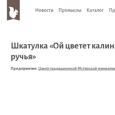
Новости
Промыслы
Каталог
Пр
Шкатулка «Ой цветет калина
ручья»
Предприятие:
Центр традиционной Мстерской миниатю