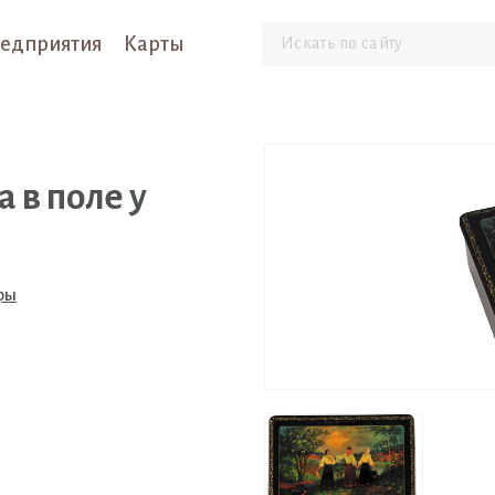
едприятия
Карты
 в поле у
ры