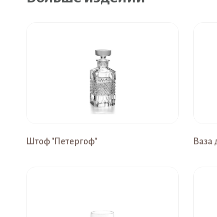
Штоф "Петергоф"
Ваза 