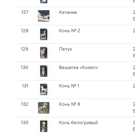
127
Катание
128
Конь № 2
129
Петух
130
Вешалка «Козел»
131
Конь № 1
132
Конь № 8
133
Конь белогривый