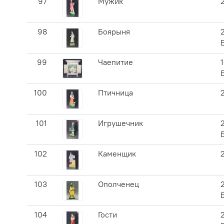
97
Мужик
98
Боярыня
99
Чаепитие
1
100
Птичница
101
Игрушечник
102
Каменщик
103
Ополченец
104
Гости