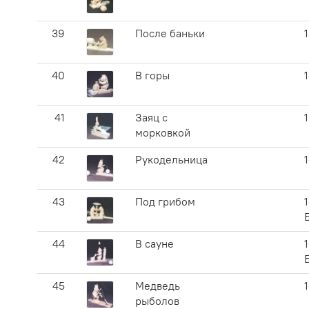
39
После баньки
40
В горы
41
Заяц с
морковкой
42
Рукодельница
43
Под грибом
1
44
В сауне
1
45
Медведь
рыболов