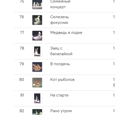
75
Семейный
концерт
76
Селезень
фокусник
77
Медведь в лодке
78
Заяц с
балалайкой
79
В полдень
80
Кот рыболов
1
81
На старте
82
Рано утром