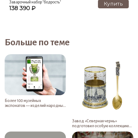
Заварочный набор "бодрость"
Купить
138 390 ₽
Больше по теме
Более 100 музейных
экспонатов — изделий народных
художественных промыслов
можно увидеть онлайн через
специальное приложение
Завод «Северная чернь»
подготовил особую коллекцию
серебряных изделий к 75-летию
победы в Великой