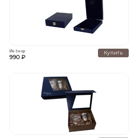
Ик-3 н.кр
Купить
990 ₽