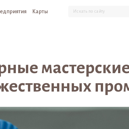
едприятия
Карты
рные мастерские
жественных про