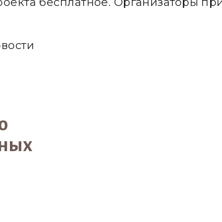
роекта бесплатное. Организаторы п
овости
ю
нных