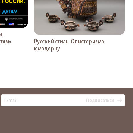
и.
етям»
Русский стиль. От историзма
к модерну
Подписаться