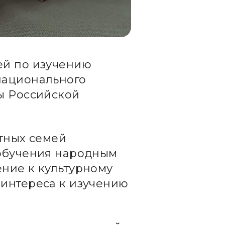
ей по изучению
национального
ы Российской
етных семей
 обучения народным
ние к культурному
 интереса к изучению