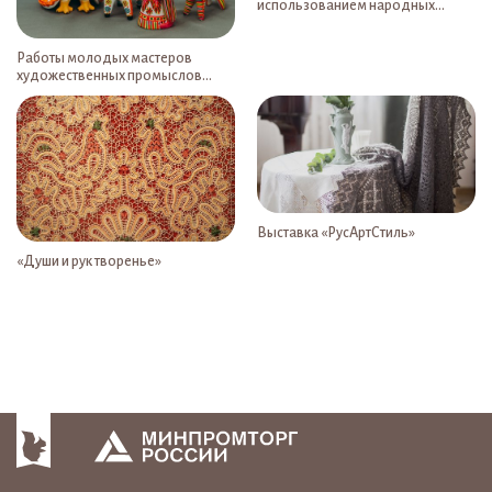
использованием народных
художественных промыслов
представлена на Неделе
высокой моды в Париже
Работы молодых мастеров
художественных промыслов
в Волгограде
Выставка «РусАртСтиль»
«Души и рук творенье»