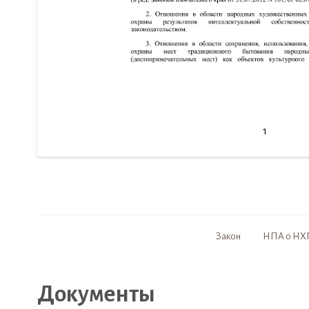
1
Закон
НПА о НХ
Документы