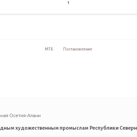
1
МТБ
Постановление
ная Осетия-Алани
родным художественным промыслам Республики Северн