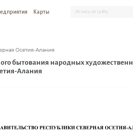
едприятия
Карты
ерная Осетия-Алания
ного бытования народных художествен
сетия-Алания