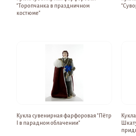
"Торопчанка в праздничном
"Сувор
костюме"
Кукла сувенирная фарфоровая "Пётр
Кукла
I в парадном облачении"
Шкату
прид